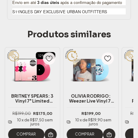
Envio em até
3 dias úteis
após a confirmação do pagamento
S11NGLES DAY EXCLUSIVE URBAN OUTFITTERS
Produtos similares
12
%
OFF
BRITNEY SPEARS: 3
OLIVIA RODRIGO:
T
Vinyl 7" Limited
Weezer Live Vinyl 7"
PL
(Singles Day 2025)
Limited (Singles Day
Tim
2025)
Limi
R$199,00
R$175,00
R$199,00
R$1
10
x de
R$17,50
sem
10
x de
R$19,90
sem
1
juros
juros
COMPRAR
COMPRAR
C