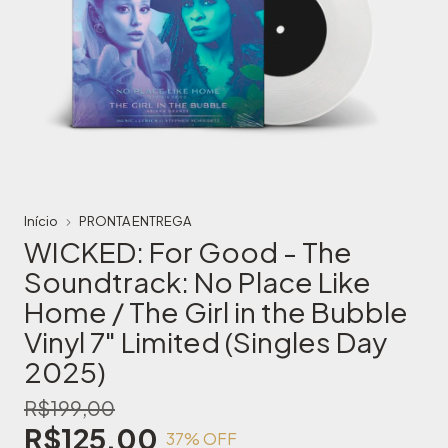
Início
PRONTA ENTREGA
WICKED: For Good - The
Soundtrack: No Place Like
Home / The Girl in the Bubble
Vinyl 7" Limited (Singles Day
2025)
R$199,00
R$125,00
37
% OFF