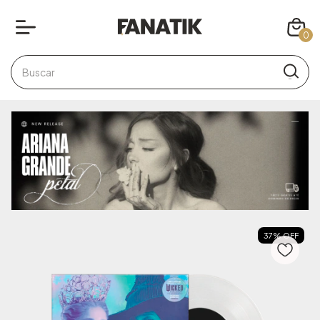
0
37
%
OFF