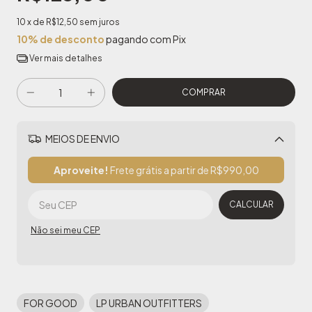
10
x de
R$12,50
sem juros
10% de desconto
pagando com Pix
Ver mais detalhes
MEIOS DE ENVIO
Alterar CEP
Aproveite!
Frete grátis a partir de
R$990,00
CALCULAR
Não sei meu CEP
FOR GOOD
LP URBAN OUTFITTERS