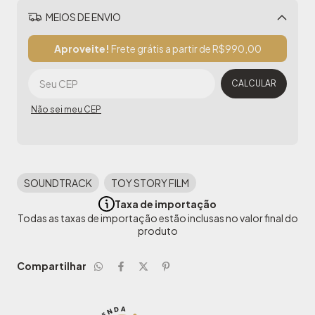
MEIOS DE ENVIO
Alterar CEP
Aproveite!
Frete grátis a partir de
R$990,00
CALCULAR
Não sei meu CEP
SOUNDTRACK
TOY STORY FILM
Taxa de importação
Todas as taxas de importação estão inclusas no valor final do
produto
Compartilhar