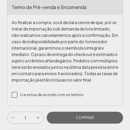
Termo de Pré-venda e Encomenda
Ao finalizar a compra, você declara ciente de que, por se
tratar de importação sob demanda de lote limitado,
não realizamos cancelamentos após a confirmação. Em
caso de indisponibilidade por parte do fornecedor
internacional, garantimos o reembolso integral e
imediato. O prazo de entrega do checkout é estimado e
sujeito a trâmites alfandegários. Pedidos com múltiplos
itens serão enviados juntos na última data prevista (entre
em contato para envios fracionados). Todas as taxas de
importação já estão inclusas no valor final.
Li e estou de acordo com os termos