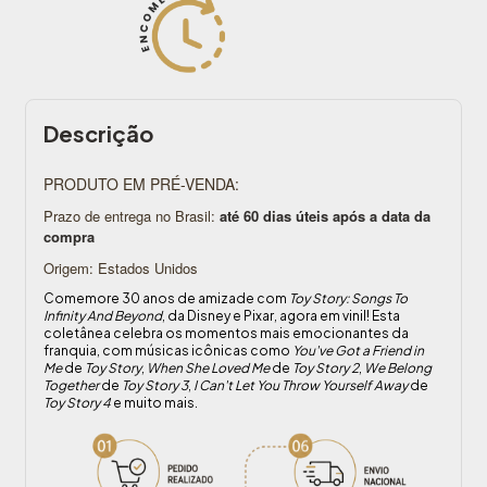
Descrição
PRODUTO EM PRÉ-VENDA:
Prazo de entrega no Brasil:
até 60 dias úteis após a data da
compra
Origem: Estados Unidos
Comemore 30 anos de amizade com
Toy Story: Songs To
Infinity And Beyond
, da Disney e Pixar, agora em vinil! Esta
coletânea celebra os momentos mais emocionantes da
franquia, com músicas icônicas como
You've Got a Friend in
Me
de
Toy Story
,
When She Loved Me
de
Toy Story 2
,
We Belong
Together
de
Toy Story 3
,
I Can't Let You Throw Yourself Away
de
Toy Story 4
e muito mais.