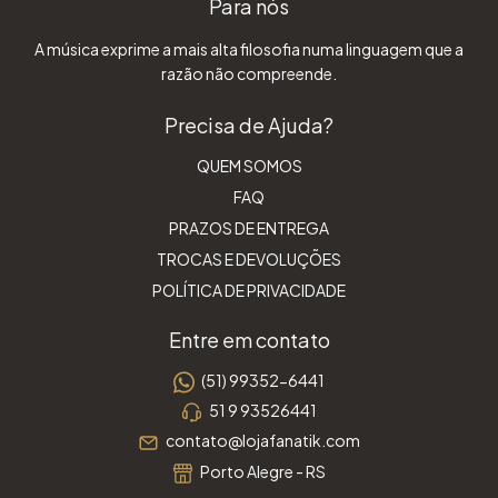
Para nós
A música exprime a mais alta filosofia numa linguagem que a
razão não compreende.
Precisa de Ajuda?
QUEM SOMOS
FAQ
PRAZOS DE ENTREGA
TROCAS E DEVOLUÇÕES
POLÍTICA DE PRIVACIDADE
Entre em contato
(51) 99352-6441
51 9 93526441
contato@lojafanatik.com
Porto Alegre - RS