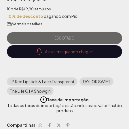
10
x de
R$49,90
sem juros
10% de desconto
pagando com Pix
Ver mais detalhes
Avise-me quando chegar!
LP Red Lipstick & Lace Transparent
TAYLOR SWIFT
The Life Of A Showgirl
Taxa de importação
Todas as taxas de importação estão inclusas no valor final do
produto
Compartilhar