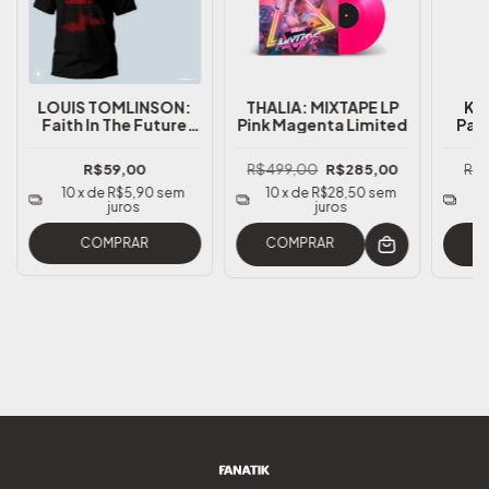
LOUIS TOMLINSON:
THALIA: MIXTAPE LP
KY
Faith In The Future
Pink Magenta Limited
Pad
Camiseta
Casse
(Exclusividade
R$59,00
R$499,00
R$285,00
R$1
FANATIK)
10
x de
R$5,90
sem
10
x de
R$28,50
sem
1
juros
juros
COMPRAR
COMPRAR
C