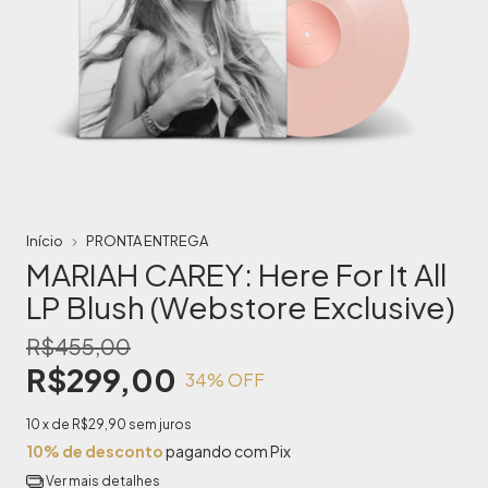
Início
PRONTA ENTREGA
MARIAH CAREY: Here For It All
LP Blush (Webstore Exclusive)
R$455,00
R$299,00
34
% OFF
10
x de
R$29,90
sem juros
10% de desconto
pagando com Pix
Ver mais detalhes