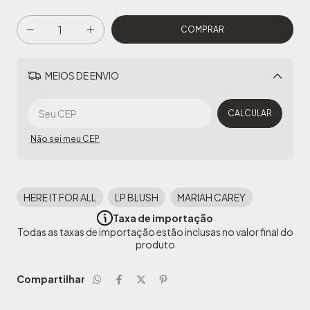
MEIOS DE ENVIO
Alterar CEP
CALCULAR
Não sei meu CEP
HERE IT FOR ALL
LP BLUSH
MARIAH CAREY
Taxa de importação
Todas as taxas de importação estão inclusas no valor final do
produto
Compartilhar