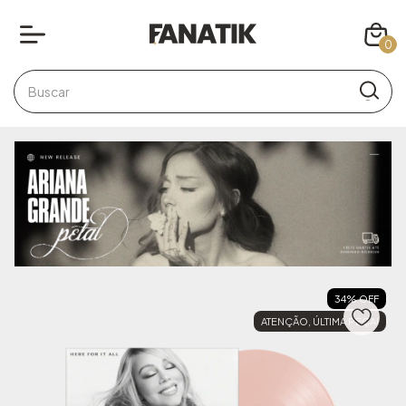
0
34
%
OFF
ATENÇÃO, ÚLTIMA PEÇA!