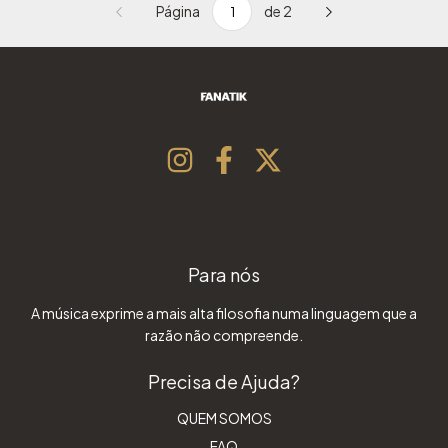
Página
de 2
Para nós
A música exprime a mais alta filosofia numa linguagem que a
razão não compreende.
Precisa de Ajuda?
QUEM SOMOS
FAQ