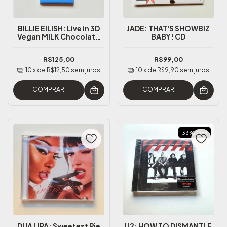
BILLIE EILISH: Live in 3D
JADE: THAT'S SHOWBIZ
Vegan MILK Chocolate
BABY! CD
Bar
R$125,00
R$99,00
10
x de
R$12,50
sem juros
10
x de
R$9,90
sem juros
COMPRAR
COMPRAR
33
%
OFF
DUA LIPA: Sweetest Pie
U2: HOW TO DISMANTLE