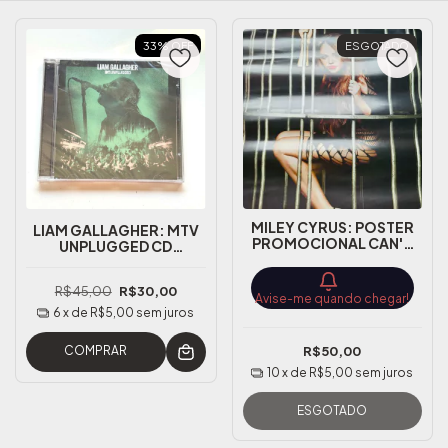
33
%
OFF
ESGOTADO
MILEY CYRUS: POSTER
LIAM GALLAGHER: MTV
PROMOCIONAL CAN'T
UNPLUGGED CD
BE TAMED TAMANHO
LACRADO NACIONAL
60X40
R$45,00
R$30,00
Avise-me quando chegar!
6
x de
R$5,00
sem juros
COMPRAR
R$50,00
10
x de
R$5,00
sem juros
ESGOTADO