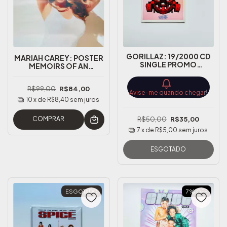
GORILLAZ: 19/2000 CD
MARIAH CAREY: POSTER
SINGLE PROMO
MEMOIRS OF AN
NACIONAL
IMPERFECT ANGEL
PROMOCIONAL
R$99,00
R$84,00
TAMANHO 90X60
Avise-me quando chegar!
10
x de
R$8,40
sem juros
COMPRAR
R$50,00
R$35,00
7
x de
R$5,00
sem juros
ESGOTADO
ESGOTADO
7
%
OFF