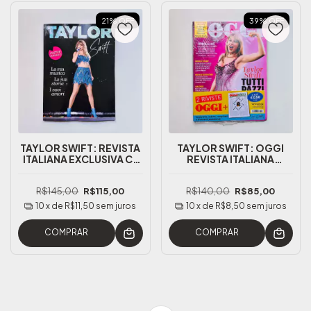
21
%
OFF
39
%
OFF
TAYLOR SWIFT: REVISTA
TAYLOR SWIFT: OGGI
ITALIANA EXCLUSIVA C/
REVISTA ITALIANA
POSTER GIGANTE
(LACRADA)
R$145,00
R$115,00
R$140,00
R$85,00
10
x de
R$11,50
sem juros
10
x de
R$8,50
sem juros
COMPRAR
COMPRAR