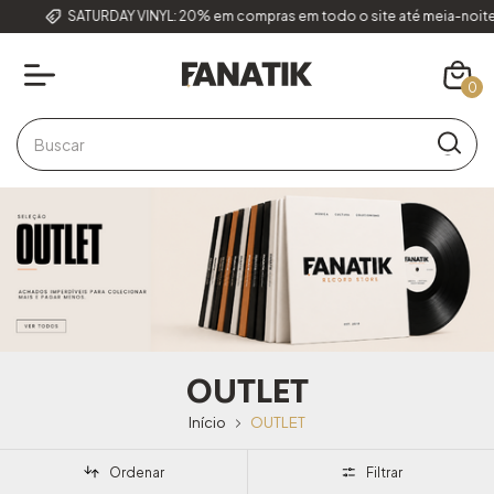
SATURDAY VINYL: 20% em compras em todo o site até meia-noite us
0
OUTLET
Início
OUTLET
Ordenar
Filtrar