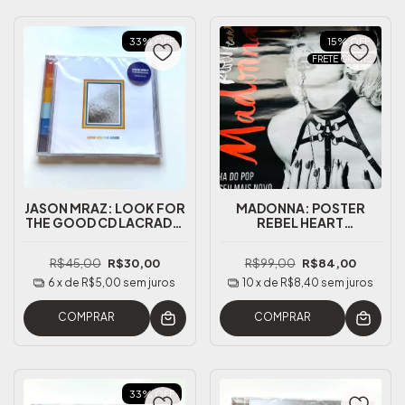
33
%
OFF
15
%
OFF
FRETE GRÁTIS
JASON MRAZ: LOOK FOR
MADONNA: POSTER
THE GOOD CD LACRADO
REBEL HEART
NACIONAL
PROMOCIONAL
TAMANHO 70X50
R$45,00
R$30,00
R$99,00
R$84,00
6
x de
R$5,00
sem juros
10
x de
R$8,40
sem juros
COMPRAR
COMPRAR
33
%
OFF