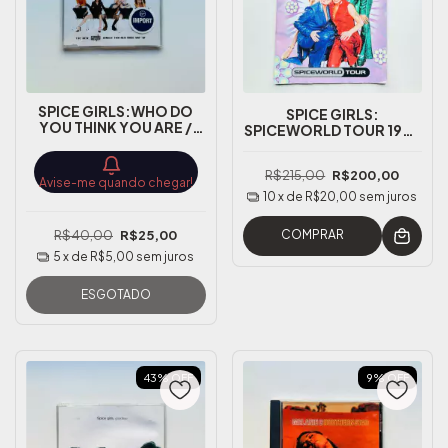
SPICE GIRLS:WHO DO
SPICE GIRLS:
YOU THINK YOU ARE /
SPICEWORLD TOUR 1998
MAMA UK CD SINGLE C/
WEMBLEY UK
HYPE STICKER
TOURBOOK
R$215,00
R$200,00
Avise-me quando chegar!
10
x de
R$20,00
sem juros
COMPRAR
R$40,00
R$25,00
5
x de
R$5,00
sem juros
ESGOTADO
43
%
OFF
9
%
OFF