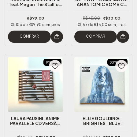
feat Megan The Stallion
AN ANTOMIC BOMB CD
CD Single
LACRADO
R$99,00
R$45,00
R$30,00
10
x de
R$9,90
sem juros
6
x de
R$5,00
sem juros
COMPRAR
COMPRAR
9
%
OFF
33
%
OFF
LAURA PAUSINI: ANIME
ELLIE GOULDING:
PARALLELE CD VERSÃO
BRIGHTEST BLUE
ITALIANA *avaria
DIGIPACK CD LACRADO
NACIONAL