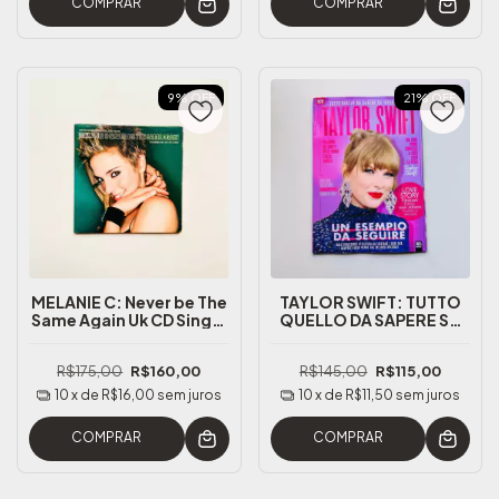
COMPRAR
COMPRAR
9
%
OFF
21
%
OFF
MELANIE C: Never be The
TAYLOR SWIFT: TUTTO
Same Again Uk CD Single
QUELLO DA SAPERE SU
Parte 2 (sem poster)
TAYLOR SWIFT REVISTA
ITALIANA EXCLUSIVA
R$175,00
R$160,00
R$145,00
R$115,00
10
x de
R$16,00
sem juros
10
x de
R$11,50
sem juros
COMPRAR
COMPRAR