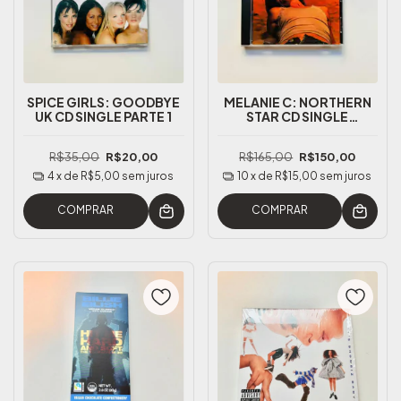
SPICE GIRLS: GOODBYE
MELANIE C: NORTHERN
UK CD SINGLE PARTE 1
STAR CD SINGLE
PROMOCIONAL
AMERICANO
R$35,00
R$20,00
R$165,00
R$150,00
(RARÍSSIMO)
4
x de
R$5,00
sem juros
10
x de
R$15,00
sem juros
COMPRAR
COMPRAR