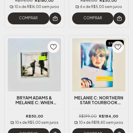
R$175,00
R$160,00
R$45,00
R$30,00
10
x de
R$16,00
sem juros
6
x de
R$5,00
sem juros
COMPRAR
COMPRAR
8
%
OFF
BRYAM ADAMS &
MELANIE C: NORTHERN
MELANIE C: WHEN
STAR TOURBOOK
YOU'RE GONE UK CD
(RARÍSSIMO)
SINGLE PARTE 1
R$50,00
R$199,00
R$184,00
10
x de
R$5,00
sem juros
10
x de
R$18,40
sem juros