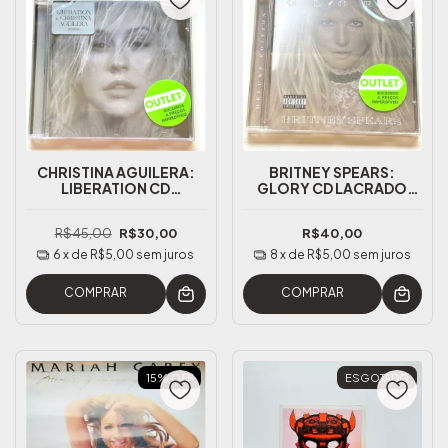
CHRISTINA AGUILERA:
BRITNEY SPEARS:
LIBERATION CD
GLORY CD LACRADO
LACRADO NACIONAL
NACIONAL
R$45,00
R$30,00
R$40,00
6
x de
R$5,00
sem juros
8
x de
R$5,00
sem juros
COMPRAR
COMPRAR
15
%
OFF
ESGOTADO